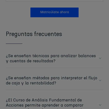
Matricúlate ahora
Preguntas frecuentes
¿Se enseñan técnicas para analizar balances
y cuentas de resultados?
¿Se enseñan métodos para interpretar el flujo
Sí, el Curso online de Análisis Fundamental de Acciones
de caja y la rentabilidad?
incluye un estudio detallado de los estados financieros más
importantes de una empresa, como el balance general y la
cuenta de resultados. Aprenderás a interpretar cada partida,
¿El Curso de Análisis Fundamental de
identificar fortalezas y debilidades financieras, y comprender
Sí, uno de los pilares del Curso de Análisis Fundamental de
Acciones permite aprender a comparar
cómo influyen en la salud económica de la compañía.
Acciones online es que los alumnos aprendan a analizar el