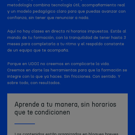
metodología combina tecnología útil, acompañamiento real
y un modelo pedagógico claro para que puedas avanzar con
confianza, sin tener que renunciar a nada.
Aquí no hay clases en directo ni horarios impuestos. Estás al
mando de tu formación, con la tranquilidad de tener hasta 3
meses para completarla a tu ritmo y el respaldo constante
de un equipo que te acompaña.
Porque en UDDI no creemos en complicarte la vida.
Creemos en darte las herramientas para que la formación se
integre con lo que ya haces. Sin fricciones. Con sentido. Y
sobre todo, con resultados.
Aprende a tu manera, sin horarios
que te condicionen
Los contenidos están organizados en bloques breves,