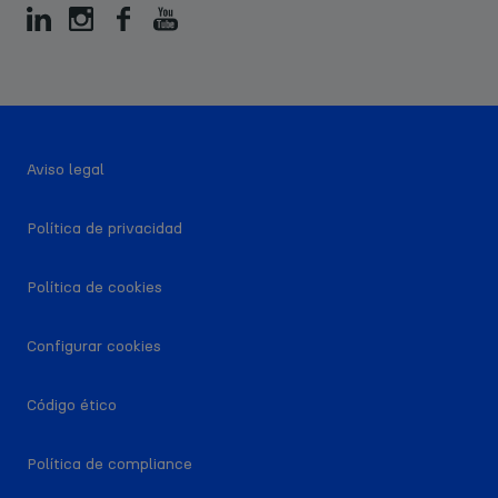
diferentes empresas de un mismo sector, simulaciones de
decisiones de inversión y análisis de escenarios, fomentando
la aplicación de los conocimientos en situaciones reales del
mercado financiero.
Aviso legal
Política de privacidad
Política de cookies
Configurar cookies
Código ético
Política de compliance